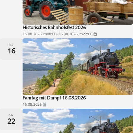
Historisches Bahnhofsfest 2026
15.08.2026
um
08:00
–
16.08.2026
um
22:00
SO.
16
Fahrtag mit Dampf 16.08.2026
16.08.2026
SA.
22