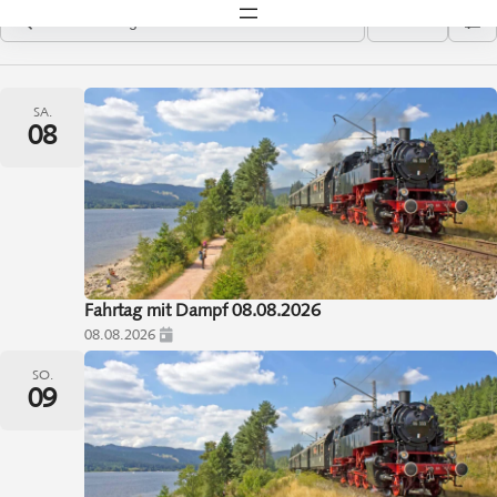
Liste
SA.
08
Fahrtag mit Dampf 08.08.2026
08.08.2026
SO.
09