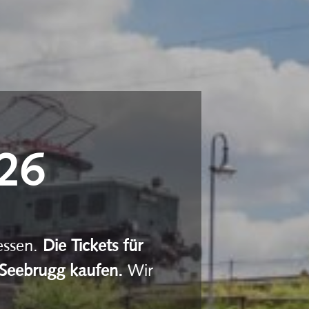
026
essen.
Die Tickets für
 Seebrugg kaufen.
Wir